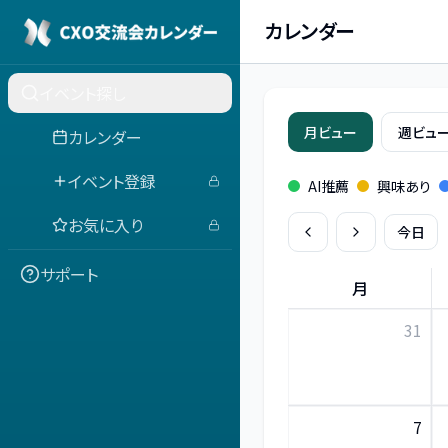
カレンダー
イベント探し
月ビュー
週ビュ
カレンダー
イベント登録
AI推薦
興味あり
お気に入り
今日
サポート
月
31
7