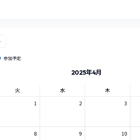
ー
参加予定
2025年4月
火
水
木
1
2
3
8
9
10