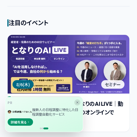
注目のイベント
8/6(木)
セミナー
PR
【経営者・役員向け／無料】となりのAI LIVE｜動
複数人の日程調整に特化した日
くAIと導入事例を、毎週60分のオンラインで
程調整自動化サービス
場所オンライン
詳細を見る