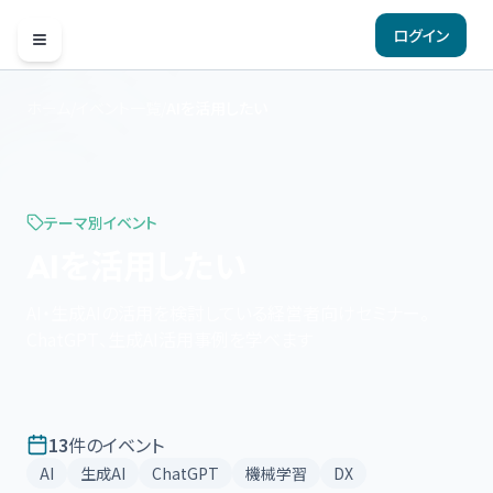
ログイン
Open menu
ホーム
/
イベント一覧
/
AIを活用したい
テーマ別イベント
AIを活用したい
AI・生成AIの活用を検討している経営者向けセミナー。
ChatGPT、生成AI活用事例を学べます
13
件のイベント
AI
生成AI
ChatGPT
機械学習
DX