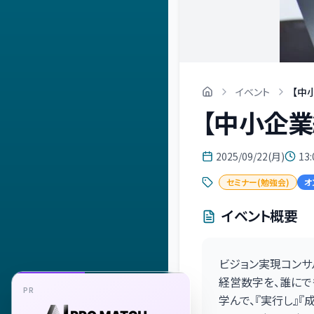
イベント
【中
【中小企
2025/09/22(月)
13:
セミナー(勉強会)
オ
イベント概要
ビジョン実現コンサ
経営数字を、誰にで
PR
学んで、『実行し』『