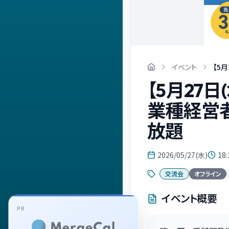
イベント
【5
【5月27
業種経営
放題
2026/05/27(水)
18:
交流会
オフライン
イベント概要
PR