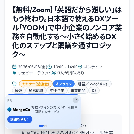
【無料/Zoom】「英語だから難しい」は
もう終わり。日本語で使えるDXツー
ル「YOOM」で中小企業のノンコア業
務を自動化する〜小さく始めるDX
化のステップと稟議を通すロジッ
ク〜
2026/06/05(金)
13:00 - 14:00
オンライン
ウェビナーチケット
0
人が興味あり
セミナー(勉強会)
オンライン
経営／マネジメント
経営
経営戦略
中小企業
事業開発
DX
PR
イベント概要
複数ドメインのカレンダーを簡単
に同期するサービス
詳細を見る
💡 こんなお悩みはありませんか？
「AIやDXに興味はあるけれど、海外ツールは英