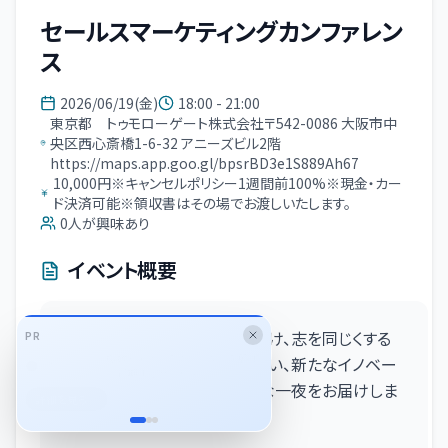
セールスマーケティングカンファレン
ス
2026/06/19(金)
18:00 - 21:00
東京都 トゥモローゲート株式会社〒542-0086 大阪市中
央区西心斎橋1-6-32 アニーズビル2階
https://maps.app.goo.gl/bpsrBD3e1S889Ah67
10,000円※キャンセルポリシー1週間前100%※現金・カー
ド決済可能※領収書はその場でお渡しいたします。
0
人が興味あり
イベント概要
2026年度のさらなる飛躍に向け、志を同じくする
PR
生成AIプロ人材に特化した業務
経営者同士が「本音」で語り合い、新たなイノベー
委託マッチングサービス
ションの火種を創出する特別な一夜をお届けしま
詳細を見る
す。