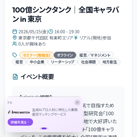
100億シンクタンク｜全国キャラバ
ン in 東京
2026/05/15(金)
16:00 - 19:30
東京都千代田区 有楽町エリア
リアル(現地)参加
0
人が興味あり
セミナー(勉強会)
オフライン
経営／マネジメント
経営
中小企業
リーダーシップ
社会課題
地方創生
イベント概要
【イベント概要】
PR
地方企業が売上100億円を本気で目指すため
生成AIプロ人材に特化した業務
の、経営者と経営チームの実践型研究会「100
委託マッチングサービス
億シンクタンク」は、これまで各地で大好評いた
詳細を見る
だいておりましたリアルイベント「100億キャラ