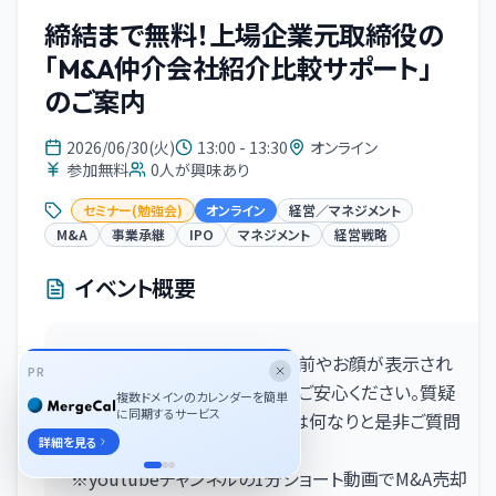
締結まで無料！上場企業元取締役の
「M&A仲介会社紹介比較サポート」
のご案内
2026/06/30(火)
13:00 - 13:30
オンライン
参加無料
0
人が興味あり
セミナー(勉強会)
オンライン
経営／マネジメント
M&A
事業承継
IPO
マネジメント
経営戦略
イベント概要
※参加中は他の参加者にお名前やお顔が表示され
PR
ることはありませんのでどうがご安心ください。質疑
複数ドメインのカレンダーを簡単
に同期するサービス
応答時間もありますので当日は何なりと是非ご質問
詳細を見る
ください※
※youtubeチャンネルの1分ショート動画でM&A売却