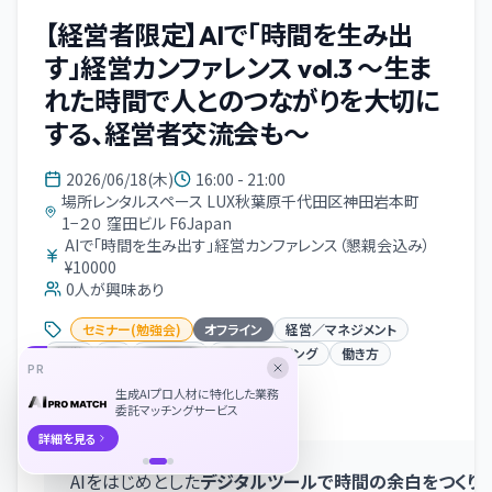
【経営者限定】AIで「時間を生み出
す」経営カンファレンス vol.3 ～生ま
れた時間で人とのつながりを大切に
する、経営者交流会も～
2026/06/18(木)
16:00 - 21:00
場所レンタルスペース LUX秋葉原千代田区神田岩本町
1−２０ 窪田ビル F6Japan
AIで「時間を生み出す」経営カンファレンス（懇親会込み）
¥10000
0
人が興味あり
セミナー(勉強会)
オフライン
経営／マネジメント
経営
AI
組織開発
ウェルビーイング
働き方
PR
生成AIプロ人材に特化した業務
イベント概要
委託マッチングサービス
詳細を見る
AIをはじめとした
デジタルツールで時間の余白をつくり
、