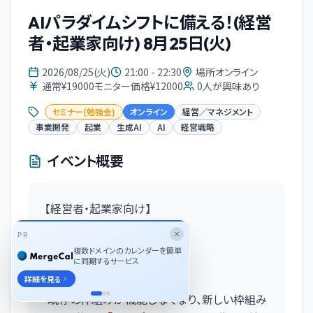
AIパラダイムシフトに備える！(経営
者・起業家向け) 8月25日(火)
2026/08/25(火)
21:00 - 22:30
場所オンライン
通常¥19000モニター価格¥12000
0
人が興味あり
セミナー(勉強会)
オンライン
経営／マネジメント
事業開発
起業
生成AI
AI
経営戦略
イベント概要
【経営者・起業家向け】
AIパラダイムシフトに備える!!
PR
〜AIと事業の今後について〜
複数ドメインのカレンダーを簡単
に同期するサービス
■ セミナー概要
詳細を見る
既存の枠組みが機能しなくなり、新しい枠組み