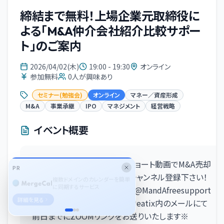
締結まで無料！上場企業元取締役に
よる「M&A仲介会社紹介比較サポー
ト」のご案内
2026/04/02(木)
19:00 - 19:30
オンライン
参加無料
0
人が興味あり
セミナー(勉強会)
オンライン
マネー／資産形成
M&A
事業承継
IPO
マネジメント
経営戦略
イベント概要
※youtubeチャンネルの1分ショート動画でM&A売却
PR
の実情について配信中！是非チャンネル登録下さい！
生成AIプロ人材に特化した業務
委託マッチングサービス
https://www.youtube.com/@MandAfreesupport
詳細を見る
※お申込みいただけましたらPeatix内のメールにて
前日までにZOOMリンクをお送りいたします※