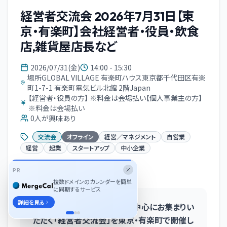
経営者交流会 2026年7月31日【東
京・有楽町】会社経営者・役員・飲食
店,雑貨屋店長など
2026/07/31(金)
14:00 - 15:30
場所GLOBAL VILLAGE 有楽町ハウス東京都千代田区有楽
町1-7-1 有楽町電気ビル北館 2階Japan
【経営者・役員の方】 ※料金は会場払い【個人事業主の方】
※料金は会場払い
0
人が興味あり
交流会
オフライン
経営／マネジメント
自営業
経営
起業
スタートアップ
中小企業
PR
イベント概要
複数ドメインのカレンダーを簡単
に同期するサービス
詳細を見る
会社経営者・法人役員の方を中心にお集まりい
ただく「経営者交流会」を東京・有楽町で開催し