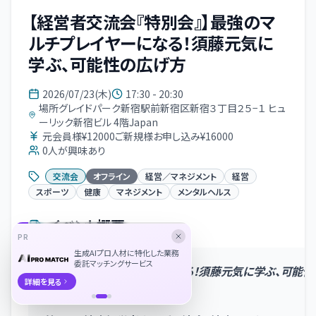
【経営者交流会『特別会』】最強のマ
ルチプレイヤーになる！須藤元気に
学ぶ、可能性の広げ方
2026/07/23(木)
17:30 - 20:30
場所グレイドパーク新宿駅前新宿区新宿３丁目２５−１ ヒュ
ーリック新宿ビル 4階Japan
元会員様¥12000ご新規様お申し込み¥16000
0
人が興味あり
交流会
オフライン
経営／マネジメント
経営
スポーツ
健康
マネジメント
メンタルヘルス
イベント概要
PR
生成AIプロ人材に特化した業務
委託マッチングサービス
最強のマルチプレイヤーになる！須藤元気に学ぶ、可能性
詳細を見る
げ方