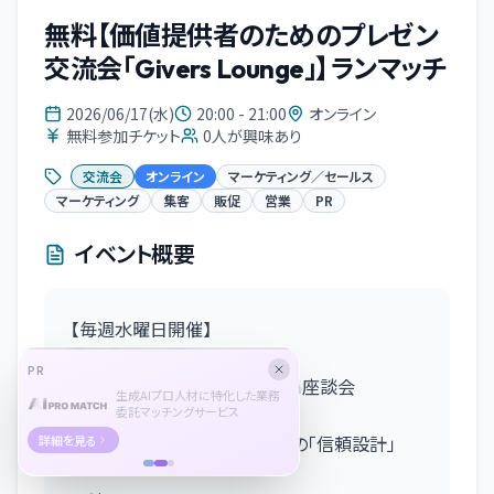
無料【価値提供者のためのプレゼン
交流会「Givers Lounge」】ランマッチ
2026/06/17(水)
20:00 - 21:00
オンライン
無料参加チケット
0
人が興味あり
交流会
オンライン
マーケティング／セールス
マーケティング
集客
販促
営業
PR
イベント概要
【毎週水曜日開催】
Giver’s Lounge
PR
事業者・決裁者が集まるZoom座談会
生成AIプロ人材に特化した業務
【6月テーマ】
委託マッチングサービス
紹介される事業者になるための「信頼設計」
詳細を見る
━━━━━━━━━━━