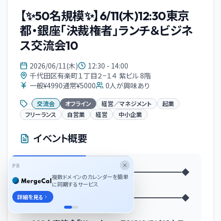
【✨50名規模✨】6/11(木)12:30東京
都・銀座「決裁権者」ランチ＆ビジネ
ス交流会10
2026/06/11(木)
12:30 - 14:00
千代田区有楽町１丁目２−１４ 紫ビル 8階
一般¥4990通常¥5000
0
人が興味あり
交流会
オフライン
経営／マネジメント
起業
フリーランス
自営業
経営
中小企業
イベント概要
PR
◆━━━━━━━━━━━━━━━━━━◆
複数ドメインのカレンダーを簡単
イベント概要
に同期するサービス
◆━━━━━━━━━━━━━━━━━━◆
詳細を見る