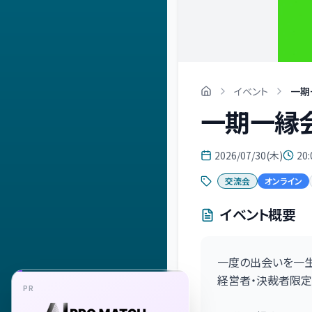
イベント
一期
一期一縁会
2026/07/30(木)
20:
交流会
オンライン
イベント概要
一度の出会いを一生
経営者・決裁者限定
PR