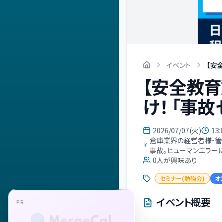
イベント
【安
【安全教
け！ 「事
2026/07/07(火)
13:
倉庫業界の経営者様・管
事故。ヒューマンエラー
0
人が興味あり
セミナー(勉強会)
オ
イベント概要
PR