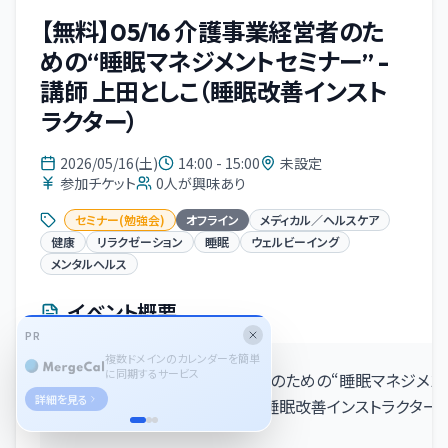
【無料】05/16 介護事業経営者のた
めの“睡眠マネジメントセミナー” -
講師 上田としこ（睡眠改善インスト
ラクター）
2026/05/16(土)
14:00 - 15:00
未設定
参加チケット
0
人が興味あり
セミナー(勉強会)
オフライン
メディカル／ヘルスケア
健康
リラクゼーション
睡眠
ウェルビーイング
メンタルヘルス
イベント概要
PR
複数ドメインのカレンダーを簡単
に同期するサービス
【無料】05/16 介護事業経営者のための“睡眠マネジメン
詳細を見る
セミナー” - 講師 上田としこ（睡眠改善インストラクター）