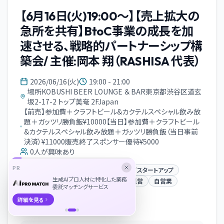
【6月16日(火)19:00～】【売上拡大の
急所を共有】BtoC事業の成長を加
速させる、戦略的パートナーシップ構
築会/ 主催:岡本 翔（RASHISA 代表）
2026/06/16(火)
19:00 - 21:00
場所KOBUSHI BEER LOUNGE ＆ BAR東京都渋谷区道玄
坂2-17-2 トップ美奄 2FJapan
【前売】参加費＋クラフトビール&カクテルスペシャル飲み放
題＋ガッツリ勝負飯¥10000【当日】参加費＋クラフトビール
&カクテルスペシャル飲み放題＋ガッツリ勝負飯（当日事前
決済）¥11000販売終了スポンサー優待¥5000
0
人が興味あり
PR
交流会
オフライン
ベンチャー／スタートアップ
生成AIプロ人材に特化した業務
中小企業
スタートアップ
起業
経営
自営業
委託マッチングサービス
詳細を見る
イベント概要