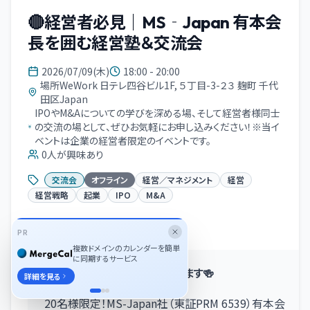
🔴経営者必見｜MS‐Japan 有本会
長を囲む経営塾＆交流会
2026/07/09(木)
18:00 - 20:00
場所WeWork 日テレ四谷ビル1F, ５丁目-3-２３ 麹町 千代
田区Japan
IPOやM&Aについての学びを深める場、そして経営者様同士
の交流の場として、ぜひお気軽にお申し込みください！※当イ
ベントは企業の経営者限定のイベントです。
0
人が興味あり
交流会
オフライン
経営／マネジメント
経営
経営戦略
起業
IPO
M&A
イベント概要
PR
複数ドメインのカレンダーを簡単
に同期するサービス
🍻経営者限定交流会を開催します🍻
詳細を見る
20名様限定！MS-Japan社（東証PRM 6539）有本会