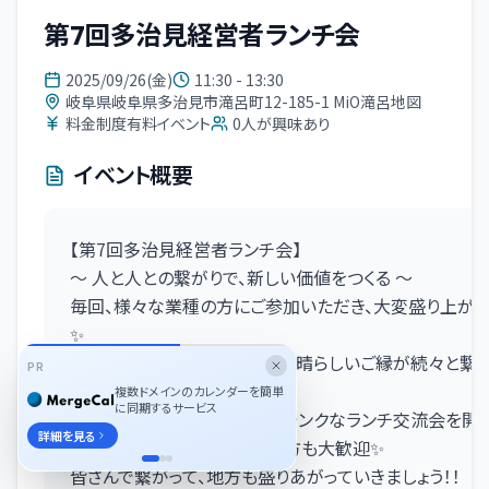
第7回多治見経営者ランチ会
2025/09/26(金)
11:30 - 13:30
岐阜県岐阜県多治見市滝呂町12-185-1 MiO滝呂地図
料金制度有料イベント
0
人が興味あり
イベント概要
【第7回多治見経営者ランチ会】
～ 人と人との繋がりで、新しい価値をつくる ～
毎回、様々な業種の方にご参加いただき、大変盛り上がっ
✨
新しい出会いから、お仕事や素晴らしいご縁が続々と繋が
PR
✨✨
複数ドメインのカレンダーを簡単
に同期するサービス
経営者、個人事業主の方のフランクなランチ交流会を開催
詳細を見る
※これから起業を考えている方も大歓迎✨
皆さんで繋がって、地方も盛りあがっていきましょう！！