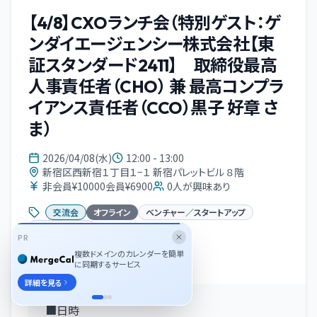
【4/8】CXOランチ会（特別ゲスト：ゲ
ンダイエージェンシー株式会社【東
証スタンダード2411】 取締役最高
人事責任者（CHO） 兼 最高コンプラ
イアンス責任者（CCO）黒子 好章 さ
ま）
2026/04/08(水)
12:00 - 13:00
新宿区西新宿１丁目１−１ 新宿パレットビル ８階
非会員¥10000会員¥6900
0
人が興味あり
交流会
オフライン
ベンチャー／スタートアップ
スタートアップ
PR
複数ドメインのカレンダーを簡単
イベント概要
に同期するサービス
詳細を見る
■日時