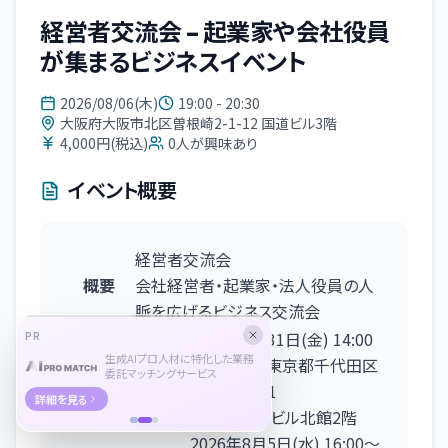
経営者交流会 – 起業家や会社役員
が集まるビジネスイベント
2026/08/06(木)
19:00 - 20:30
大阪府大阪市北区曽根崎2-1-12 国道ビル3階
4,000円(税込)
0
人が興味あり
イベント概要
経営者交流会
概要
会社経営者・起業家・法人役員の人
脈を広げるビジネス交流会
東京
2026年7月31日
(金)
14:00
PR
生成AIプロ人材に特化した業務
〜15:30
東京都千代田区
委託マッチングサービス
有楽町1-7-1
詳細を見る
有楽町電気ビル北館2階
2026年8月5日
(水)
16:00
〜