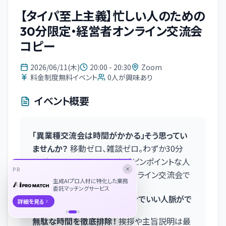
【タイパ至上主義】忙しい人のための
30分限定・経営者オンライン交流会
コピー
2026/06/11(木)
20:00 - 20:30
Zoom
料金制度無料イベント
0
人が興味あり
イベント概要
「異業種交流会は時間がかかる」そう思ってい
ませんか？
移動ゼロ、雑談ゼロ。わずか30分
で、次のビジネスにつながる「ピンポイントな人
PR
脈」を構築する、超・効率型オンライン交流会で
生成AIプロ人材に特化した業務
す。
委託マッチングサービス
本イベントのメリット（なぜ30分でいい人脈がで
詳細を見る
きるのか？）
無駄な時間を徹底排除！
挨拶や主旨説明は最