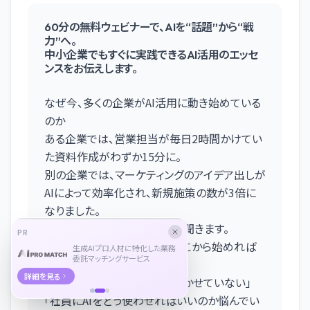
60分の無料ウェビナーで、AIを“話題”から“戦
力”へ。
中小企業でもすぐに実践できるAI活用のエッセ
ンスをお伝えします。
なぜ今、多くの企業がAI活用に動き始めている
のか
ある企業では、営業担当が毎日2時間かけてい
た資料作成がわずか15分に。
別の企業では、マーケティングのアイデア出しが
AIによって効率化され、新規施策の数が3倍に
なりました。
しかし同時に、こんな声も多く聞きます。
PR
「AIが重要なのはわかるが、どこから始めれば
生成AIプロ人材に特化した業務
委託マッチングサービス
いいのか分からない」
詳細を見る
「ツールは触ったが、業務に活かせていない」
「社員にAIをどう使わせればいいのか悩んでい