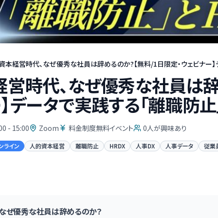
資本経営時代、なぜ優秀な社員は辞めるのか?【無料/1日限定・ウェビナー】デ
営時代、なぜ優秀な社員は辞め
】データで実践する「離職防止」
00 - 15:00
Zoom
料金制度無料イベント
0
人が興味あり
ンライン
人的資本経営
離職防止
HRDX
人事DX
人事データ
従業
なぜ優秀な社員は辞めるのか？