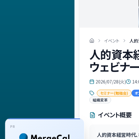
イベント
人的
人的資本経
ウェビナー
2026/07/28(火)
14:
セミナー(勉強会)
オ
組織変革
イベント概要
PR
人的資本経営時代、