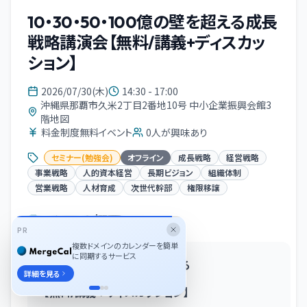
10・30・50・100億の壁を超える成長
戦略講演会【無料/講義+ディスカッ
ション】
2026/07/30(木)
14:30 - 17:00
沖縄県那覇市久米2丁目2番地10号 中小企業振興会館3
階地図
料金制度無料イベント
0
人が興味あり
セミナー(勉強会)
オフライン
成長戦略
経営戦略
事業戦略
人的資本経営
長期ビジョン
組織体制
営業戦略
人材育成
次世代幹部
権限移譲
イベント概要
PR
複数ドメインのカレンダーを簡単
に同期するサービス
10・30・50・100億の壁を超える
詳細を見る
成長戦略講演会
【無料/講義＋ディスカッション】