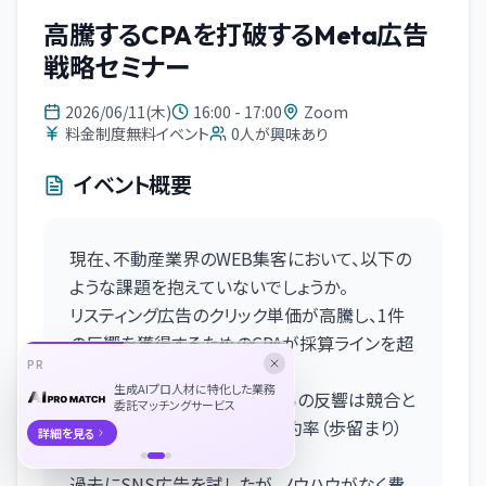
高騰するCPAを打破するMeta広告
戦略セミナー
2026/06/11(木)
16:00 - 17:00
Zoom
料金制度無料イベント
0
人が興味あり
イベント概要
現在、不動産業界のWEB集客において、以下の
ような課題を抱えていないでしょうか。
リスティング広告のクリック単価が高騰し、1件
の反響を獲得するためのCPAが採算ラインを超
PR
えつつある
生成AIプロ人材に特化した業務
大手不動産ポータルサイトからの反響は競合と
委託マッチングサービス
の相見積もりになりやすく、成約率（歩留まり）
詳細を見る
が著しく低い
過去にSNS広告を試したが、ノウハウがなく費