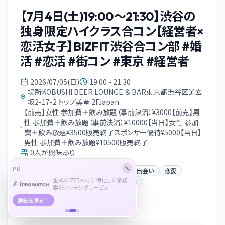
【7月4日(土)19:00～21:30】渋谷の
独身限定ハイクラス合コン【経営者×
恋活女子】BIZFIT渋谷合コン部 #婚
活 #恋活 #街コン #東京 #経営者
2026/07/05(日)
19:00 - 21:30
場所KOBUSHI BEER LOUNGE ＆ BAR東京都渋谷区道玄
坂2-17-2 トップ美奄 2FJapan
【前売】女性 参加費＋飲み放題（事前決済）¥3000【前売】男
性 参加費＋飲み放題（事前決済）¥10000【当日】女性 参加
費＋飲み放題¥3500販売終了スポンサー優待¥5000【当日】
男性 参加費＋飲み放題¥10500販売終了
0
人が興味あり
PR
交流会
オフライン
マッチング／出会い
恋愛
生成AIプロ人材に特化した業務
音楽
ビール
街コン
友だちづくり
委託マッチングサービス
詳細を見る
イベント概要