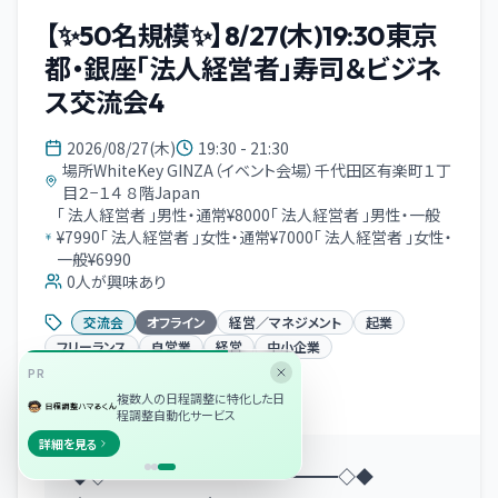
【✨50名規模✨】8/27(木)19:30東京
都・銀座「法人経営者」寿司＆ビジネ
ス交流会4
2026/08/27(木)
19:30 - 21:30
場所WhiteKey GINZA（イベント会場）千代田区有楽町１丁
目２−１４ ８階Japan
「 法人経営者 」男性・通常¥8000「 法人経営者 」男性・一般
¥7990「 法人経営者 」女性・通常¥7000「 法人経営者 」女性・
一般¥6990
0
人が興味あり
交流会
オフライン
経営／マネジメント
起業
フリーランス
自営業
経営
中小企業
PR
イベント概要
複数人の日程調整に特化した日
程調整自動化サービス
詳細を見る
◆◇━━━━━━━━━━━━━◇◆