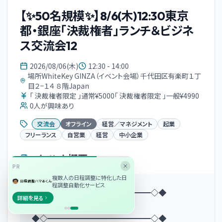
【✨50名規模✨】8/6(木)12:30東京
都・銀座「決裁権者」ランチ＆ビジネ
ス交流会12
2026/08/06(木)
12:30 - 14:00
場所WhiteKey GINZA（イベント会場）千代田区有楽町１丁
目２−１４ ８階Japan
「 決裁権者限定 」通常¥5000「 決裁権者限定 」一般¥4990
0
人が興味あり
交流会
オフライン
経営／マネジメント
起業
フリーランス
自営業
経営
中小企業
イベント概要
PR
複数人の日程調整に特化した日
程調整自動化サービス
◆◇━━━━━━━━━━━━━◇◆
詳細を見る
◆ イベント概要
◆◇━━━━━━━━━━━━━◇◆