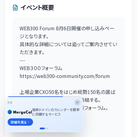
イベント概要
WEB300 Forum 8月6日開催の申し込みペー
ジとなります。
具体的な詳細については追ってご案内させてい
ただきます。
---
WEB３００フォーラム
https://web300-community.com/forum
上場企業CXO50名をはじめ総勢150名の選ば
れたリーダーの熱量がここに集結する。
PR
３ヶ月に１回開催の招待審査制フォーラム。
複数ドメインのカレンダーを簡単
に同期するサービス
詳細を見る
【WEB300Forumについて】