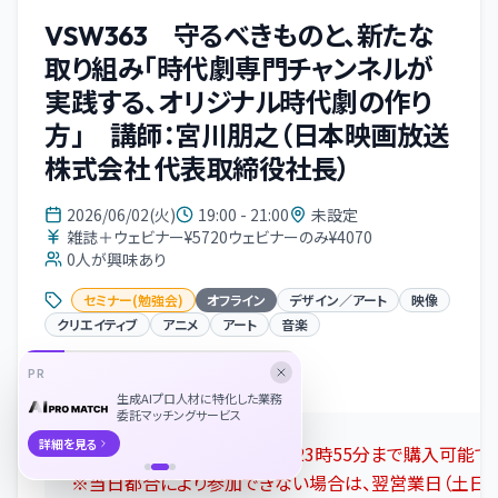
VSW363 守るべきものと、新たな
取り組み「時代劇専門チャンネルが
実践する、オリジナル時代劇の作り
方」 講師：宮川朋之（日本映画放送
株式会社 代表取締役社長）
2026/06/02(火)
19:00 - 21:00
未設定
雑誌＋ウェビナー¥5720ウェビナーのみ¥4070
0
人が興味あり
セミナー(勉強会)
オフライン
デザイン／アート
映像
クリエイティブ
アニメ
アート
音楽
PR
イベント概要
生成AIプロ人材に特化した業務
委託マッチングサービス
詳細を見る
※2026年
6月2日（火） 当日の23時55分まで購入可能で
※当日都合により参加できない場合は、翌営業日（土日