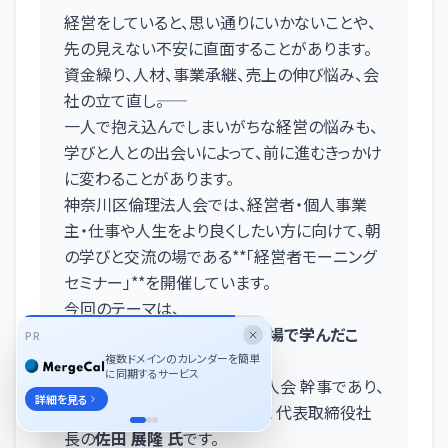
経営をしていると、思い通りにいかないことや、
先の見えない不安に直面することがあります。
資金繰り、人材、事業承継、売上の伸び悩み、会
社の立て直し――。
一人で抱え込んでしまいがちな経営の悩みも、
学びと人との出会いによって、前に進むきっかけ
に変わることがあります。
神奈川区倫理法人会では、経営者・個人事業
主・仕事や人生をより良くしたい方に向けて、朝
の学びと交流の場である**「経営者モーニング
セミナー」**を開催しています。
今回のテーマは、
「苦難福門 〜企業再生の修羅場で学んだこ
PR
と〜」
複数ドメインのカレンダーを簡単
に同期するサービス
講師は、東京都渋谷区倫理法人会 幹事であり、
詳細を見る
株式会社オーダースーツSADA 代表取締役社
長の
佐田 展隆 氏
です。