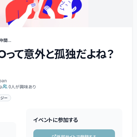
間...
のCXOって意外と孤独だよね？
pan

0
人が興味あり
ロジー
イベントに参加する
外部サイトで登録する