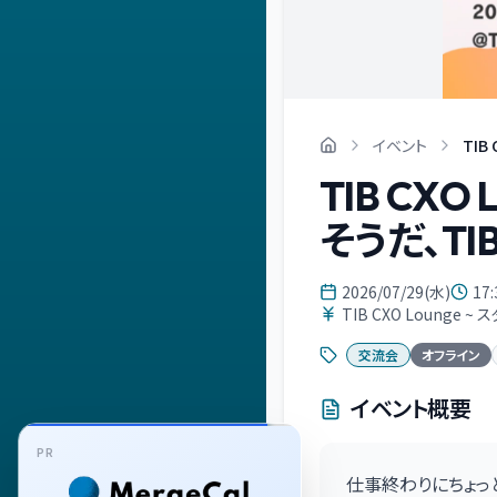
イベント
TIB
TIB CX
そうだ、T
2026/07/29(水)
17:
TIB CXO Loung
交流会
オフライン
イベント概要
PR
仕事終わりにちょっと