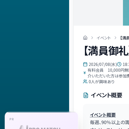
イベント
【満
【満員御
2026/07/08(水)
18:
有料会員 10,000
介いただいた方は参加
0
人が興味あり
イベント概要
イベント概要
PR
毎週、90％以上の