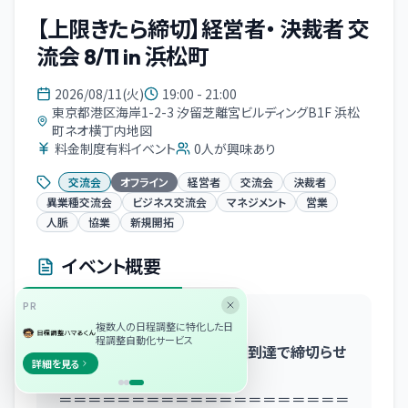
【上限きたら締切】経営者・ 決裁者 交
流会 8/11 in 浜松町
2026/08/11(火)
19:00 - 21:00
東京都港区海岸1-2-3 汐留芝離宮ビルディングB1F 浜松
町ネオ横丁内地図
料金制度有料イベント
0
人が興味あり
交流会
オフライン
経営者
交流会
決裁者
異業種交流会
ビジネス交流会
マネジメント
営業
人脈
協業
新規開拓
イベント概要
PR
✅参加特典あり
複数人の日程調整に特化した日
程調整自動化サービス
✅他媒体でも募集中です。上限到達で締切らせ
詳細を見る
ていただきます。
＝＝＝＝＝＝＝＝＝＝＝＝＝＝＝＝＝＝＝＝