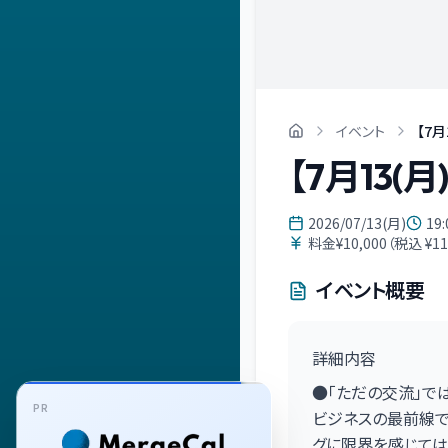
イベント
【7月
【7月13(
2026/07/13(月)
19:
料金¥10,000（税込 ¥1
イベント概要
詳細内容
●「ただの交流」で
PR
ビジネスの最前線で
グに限界を感じては