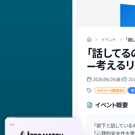
イベント
「話
「話してる
—考える
2026/06/26(金)
21:
セミナー(勉強会)
オ
イベント概要
『部下と話している
PR
『心理的安全性を意