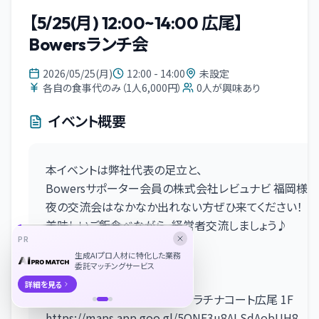
【5/25(月) 12:00~14:00 広尾】
Bowersランチ会
2026/05/25(月)
12:00 - 14:00
未設定
各自の食事代のみ（1人6,000円）
0
人が興味あり
イベント概要
本イベントは弊社代表の足立と、
Bowersサポーター会員の株式会社レビュナビ 福岡様
夜の交流会はなかなか出れない方ぜひ来てください！
美味しいご飯食べながら、経営者交流しましょう♪
PR
【概要】
生成AIプロ人材に特化した業務
日時：
5/25(月) 12:00〜14:00
委託マッチングサービス
会場：鮨南山
詳細を見る
東京都港区南麻布4-12-4 プラチナコート広尾 1F
https://maps.app.goo.gl/5QNE3u8ALSdAobUH8