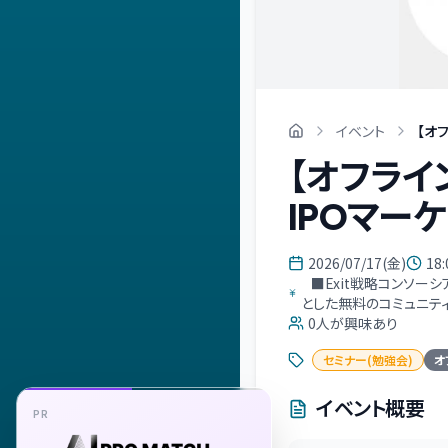
イベント
【オ
【オフライ
IPOマー
2026/07/17(金)
18:
⠀■Exit戦略コンソー
とした無料のコミュニティ
0
人が興味あり
セミナー(勉強会)
オ
イベント概要
PR