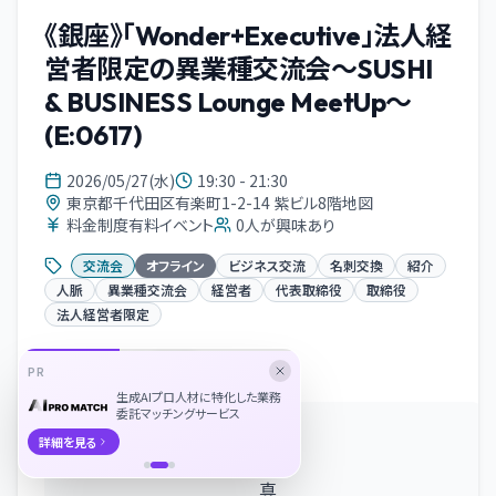
《銀座》「Wonder+Executive」法人経
営者限定の異業種交流会～SUSHI
& BUSINESS Lounge MeetUp～
(E:0617)
2026/05/27(水)
19:30 - 21:30
東京都千代田区有楽町1-2-14 紫ビル8階地図
料金制度有料イベント
0
人が興味あり
交流会
オフライン
ビジネス交流
名刺交換
紹介
人脈
異業種交流会
経営者
代表取締役
取締役
法人経営者限定
イベント概要
PR
生成AIプロ人材に特化した業務
委託マッチングサービス
詳細を見る