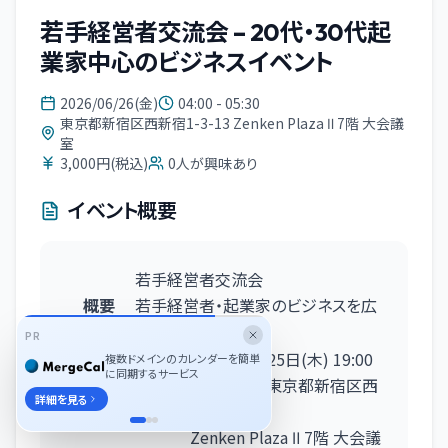
若手経営者交流会 – 20代・30代起
業家中心のビジネスイベント
2026/06/26(金)
04:00 - 05:30
東京都新宿区西新宿1-3-13 Zenken Plaza Ⅱ 7階 大会議
室
3,000円(税込)
0
人が興味あり
イベント概要
若手経営者交流会
概要
若手経営者・起業家のビジネスを広
げる交流会
PR
東京
2026年6月25日
(木)
19:00
複数ドメインのカレンダーを簡単
に同期するサービス
〜20:30
東京都新宿区西
詳細を見る
新宿1-3-13
Zenken Plaza Ⅱ 7階 大会議