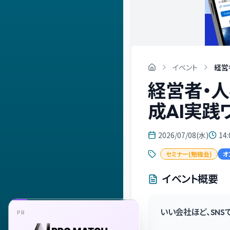
イベント
経営
経営者・人
成AI実践
2026/07/08(水)
14:
セミナー(勉強会)
オ
イベント概要
いい会社ほど、SNS
PR