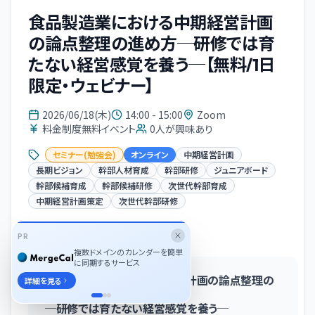
食品製造業における中期経営計画
の論点整理の進め方─研修では育
たない経営感覚を養う─【無料/1日
限定・ウェビナー】
2026/06/18(木)
14:00 - 15:00
Zoom
料金制度無料イベント
0
人が興味あり
セミナー(勉強会)
オンライン
中期経営計画
長期ビジョン
幹部人材育成
幹部研修
ジュニアボード
幹部候補育成
幹部候補研修
次世代幹部育成
中期経営計画策定
次世代幹部研修
イベント概要
PR
複数ドメインのカレンダーを簡単
に同期するサービス
食品製造業における中期経営計画の論点整理の
詳細を見る
進め方
─研修では育たない経営感覚を養う─