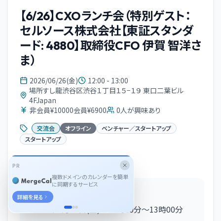
【6/26】CXOランチ会（特別ゲスト：
セルソース株式会社【東証スタンダ
ード: 4880】取締役CFO 伊賀 智洋さ
ま）
2026/06/26(金)
12:00 - 13:00
場所すし龍渋谷区渋谷１丁目１５−１９ 東口二葉ビル
4FJapan
非会員¥10000会員¥6900
0
人が興味あり
交流会
オフライン
ベンチャー／スタートアップ
スタートアップ
イベント概要
PR
複数ドメインのカレンダーを簡単
に同期するサービス
■日時
詳細を見る
2026年6月26日(金) 12時00分〜13時00分