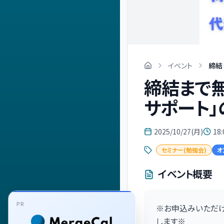
イベント
締結
締結まで
サポート」
2025/10/27(月)
18:
セミナー(勉強会)
オ
イベント概要
PR
※お申込みいただけ
します※