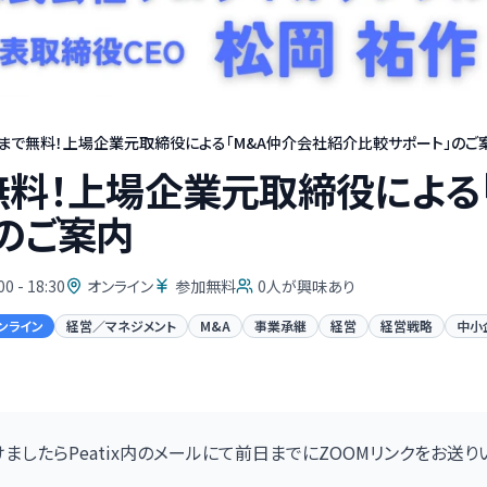
まで無料！上場企業元取締役による「M&A仲介会社紹介比較サポート」のご
無料！上場企業元取締役による
のご案内
00 - 18:30
オンライン
参加無料
0
人が興味あり
ンライン
経営／マネジメント
M&A
事業承継
経営
経営戦略
中小
ましたらPeatix内のメールにて前日までにZOOMリンクをお送り