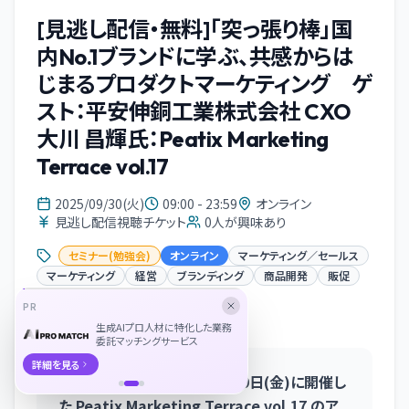
[見逃し配信・無料]「突っ張り棒」国
内No.1ブランドに学ぶ、共感からは
じまるプロダクトマーケティング ゲ
スト：平安伸銅工業株式会社 CXO
大川 昌輝氏：Peatix Marketing
Terrace vol.17
2025/09/30(火)
09:00 - 23:59
オンライン
見逃し配信視聴チケット
0
人が興味あり
セミナー(勉強会)
オンライン
マーケティング／セールス
マーケティング
経営
ブランディング
商品開発
販促
PR
イベント概要
生成AIプロ人材に特化した業務
委託マッチングサービス
詳細を見る
＜本イベントは、2025年8月29日(金)に開催し
た Peatix Marketing Terrace vol.17 のア