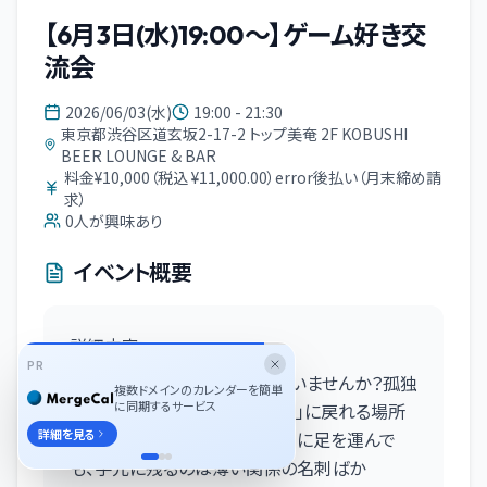
【6月3日(水)19:00～】ゲーム好き交
流会
2026/06/03(水)
19:00 - 21:30
東京都渋谷区道玄坂2-17-2 トップ美奄 2F KOBUSHI
BEER LOUNGE & BAR
料金¥10,000（税込 ¥11,000.00）error後払い（月末締め請
求）
0
人が興味あり
イベント概要
詳細内容
PR
●肩書きだけの挨拶に疲れていませんか？孤独
複数ドメインのカレンダーを簡単
に同期するサービス
な決断を背負うリーダーが「素」に戻れる場所
詳細を見る
日々、数多くの「異業種交流会」に足を運んで
も、手元に残るのは薄い関係の名刺ばか