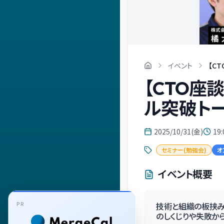
イベント
【C
【CTO座
ル突破トー
2025/10/31(金)
19:
セミナー(勉強会)
オ
イベント概要
PR
技術と組織の板挟み
のしくじりや失敗か